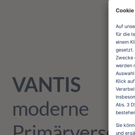
VANTIS
moderne 
Primärversor