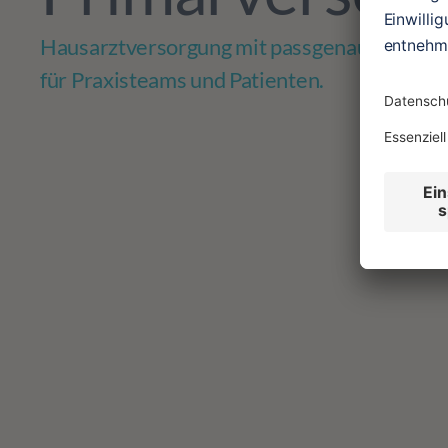
Hausarztversorgung mit passgenauer Techno
für Praxisteams und Patienten.